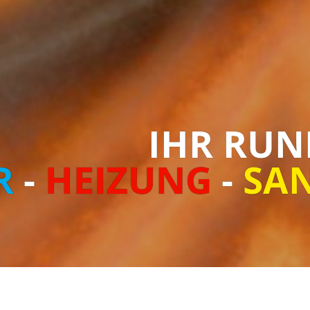
IHR RUN
R
-
HEIZUNG
-
SA